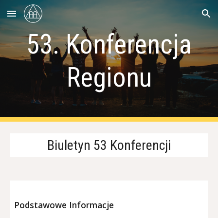
Skip to main content
Skip to navigation
5
3
. Konferencja
Regionu
Biuletyn 5
3
Konferencji
Podstawowe Informacje