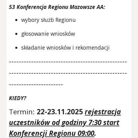
5
3
Konferencja Regionu Mazowsze AA:
wybory służb Regionu
głosowanie wniosków
składanie wniosków i rekomendacji
------------------------------------------------
------------------------------------------------
----------------------
KIEDY
?
Termin:
2
2
-2
3
.11.202
5
rejestracja
uczestników od godziny
7
:
30
start
Konferencji Regionu
09
:00
.