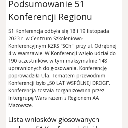
Pods
umowanie 5
1
Konferencji Regionu
5
1
Konferencja odbyła się
18
i
19
listopada
202
3
r. w Centrum Szkoleniowo-
Konferencyjnym KZRS "SCh", przy ul. Odrębnej
4 w Warszawie. W Konferencji wzięło udział
do
190
uczestników, w tym maksymalnie
148
uprawnionych do głosowania. Konferencję
poprowadził
a Ula
. Tematem przewodnim
Konferencji był
o
„50 LAT WSPÓLNEJ DROGI”
.
Konferencja została zorganizowana przez
Intergrupę
Wars
razem z Regionem AA
Mazowsze.
Lista wniosków głosowanych