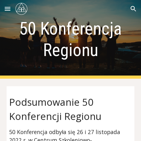
Skip to main content
Skip to navigation
50
Konferencja
Regionu
Pods
umowanie
50
Konferencji Regionu
50 Konferencja odbyła się 26 i 27 listopada
2022 r. w Centrum Szkoleniowo-