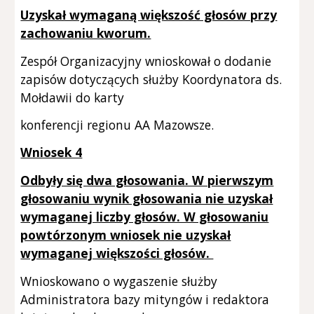
Uzyskał wymaganą większość głosów przy
zachowaniu kworum.
Zespół Organizacyjny wnioskował o dodanie
zapisów dotyczących służby Koordynatora ds.
Mołdawii do karty
konferencji regionu AA Mazowsze.
Wniosek 4
Odbyły się dwa głosowania. W pierwszym
głosowaniu wynik głosowania nie uzyskał
wymaganej liczby głosów. W głosowaniu
powtórzonym wniosek nie uzyskał
wymaganej większości głosów.
Wnioskowano o wygaszenie służby
Administratora bazy mityngów i redaktora