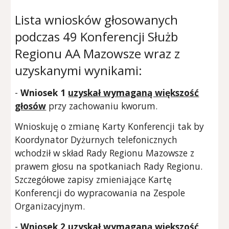
Lista wniosków głosowanych
podczas 4
9
Konferencji Służb
Regionu AA Mazowsze wraz z
uzyskanymi wynikami:
-
Wniosek 1
uzyskał wymaganą większość
głosów
przy zachowaniu kworum.
Wnioskuję o zmianę Karty Konferencji tak by
Koordynator Dyżurnych telefonicznych
wchodził w skład Rady Regionu Mazowsze z
prawem głosu na spotkaniach Rady Regionu.
Szczegółowe zapisy zmieniające Kartę
Konferencji do wypracowania na Zespole
Organizacyjnym.
-
Wniosek 2
uzyskał wymaganą większość