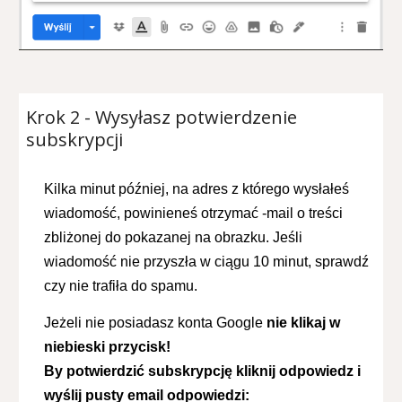
Krok
2
- Wysyłasz
potwierdzenie
subskrypcji
Kilka minut później, na adres z którego wysłałeś
wiadomość, powinieneś otrzymać -mail o treści
zbliżonej
do pokazanej na obrazku
. Jeśli
wiadomość nie przyszła w ciągu 10 minut, sprawdź
czy nie trafiła do spamu.
Je
ż
eli nie posiadasz kont
a Google
n
ie klikaj w
niebieski przycisk!
By potwierdzić subskrypcję kliknij odpowiedz i
wyślij pusty email odpowiedzi: