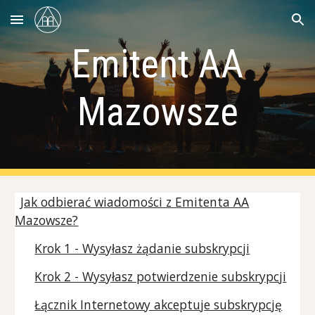
Skip to main content
Skip to navigation
Emitent AA
Mazowsze
Jak odbierać wiadomości z Emitenta AA
Mazowsze?
Krok 1 - Wysyłasz żądanie subskrypcji
Krok 2 - Wysyłasz potwierdzenie subskrypcji
Łącznik Internetowy akceptuje subskrypcję