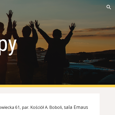
ion
upy
sala Emaus
iecka 61, par. Kościół A. Boboli,