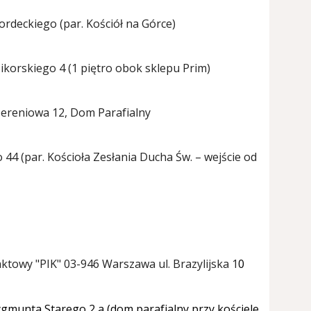
ordeckiego (par. Kościół na Górce)
Sikorskiego 4 (1 piętro obok sklepu Prim)
 Dereniowa 12, Dom Parafialny
44 (par. Kościoła Zesłania Ducha Św. – wejście od
aktowy "PIK"
03-946 Warszawa
ul. Brazylijska 1
0
ygmunta Starego 2 a (dom parafialny przy kościele