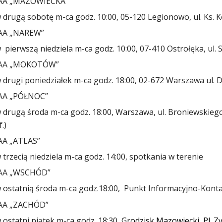
AA „MAZOWIECKA”
w
drugą sobotę m-ca godz. 10:00, 05-120 Legionowo, ul. Ks. K
AA „NAREW”
w
pierwszą niedziela m-ca godz. 10:00, 07-410 Ostrołęka, ul. 
 AA „MOKOTÓW”
w
drugi poniedziałek m-ca godz. 18:00, 02-672 Warszawa ul.
AA „PÓŁNOC”
w
drugą środa m-ca godz. 18:00, Warszawa, ul. Broniewskiego 
f.)
A „ATLAS”
w
trzecią niedziela m-ca godz. 14:00, spotkania w terenie
AA „WSCHÓD”
 ostatnią środa m-ca godz.18:00,
Punkt Informacyjno-Kont
AA „ZACHÓD”
 ostatni piątek m-ca godz. 18:30,
Grodzisk Mazowiecki, Pl. Z