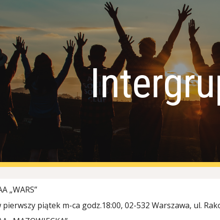
ip to main content
Skip to navigat
Intergr
AA „WARS”
 pierwszy piątek m-ca godz.18:00, 02-532 Warszawa, ul. Rakow